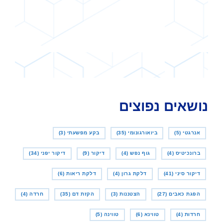
נושאים נפוצים
אנרגטי
(5)
ביואורגונומי
(35)
בקע מפשעתי
(3)
ברונכיטיס
(4)
גוף נפש
(4)
דיקור
(9)
דיקור יפני
(34)
דיקור סיני
(41)
דלקת גרון
(4)
דלקת ריאות
(6)
הפגת כאבים
(27)
הצטננות
(3)
הקזת דם
(35)
חרדה
(4)
חרדות
(4)
טווינא
(6)
טווינה
(5)