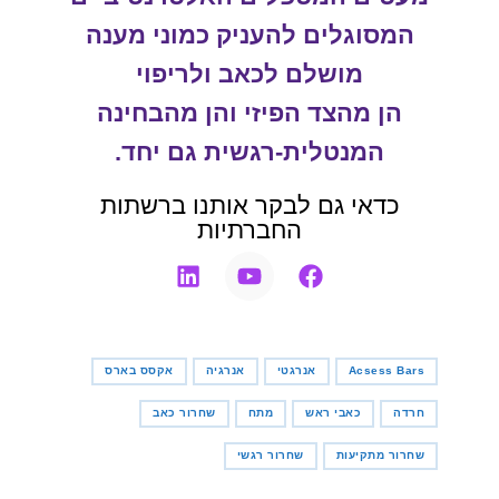
המסוגלים להעניק כמוני מענה
מושלם לכאב ולריפוי
הן מהצד הפיזי והן מהבחינה
המנטלית-רגשית גם יחד.
כדאי גם לבקר אותנו ברשתות
החברתיות
Acsess Bars
אנרגטי
אנרגיה
אקסס בארס
חרדה
כאבי ראש
מתח
שחרור כאב
מאמרים
שחרור מתקיעות
שחרור רגשי