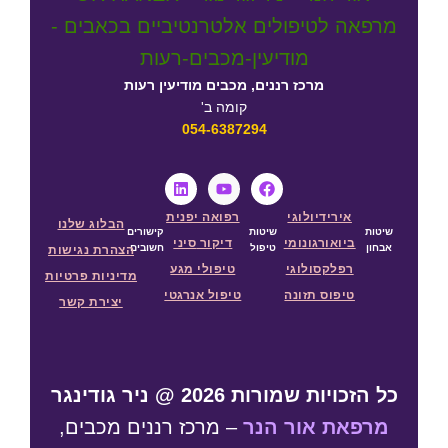
מרכז רננים, מכבים מודיעין רעות
קומה ב'
054-6387294
אירידיולוגי
רפואה יפנית
הבלוג שלנו
שיטות
שיטות
קישורים
ביואורגונומי
דיקור
סיני
אבחון
טיפול
חשובים
הצהרת נגישות
רפלקסולוגי
טיפולי מגע
מדיניות פרטיות
טיפוס תזונה
טיפול אנרגטי
יצירת קשר
כל הזכויות שמורות 2026 @ ניר גודינגר
מרפאת אור הנר
– מרכז רננים מכבים,