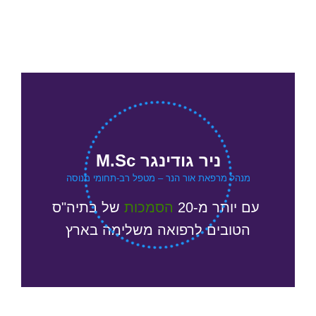
ניר גודינגר M.Sc
מנהל מרפאת אור הנר – מטפל רב-תחומי מנוסה
עם יותר מ-20
הסמכות
של
בתיה"ס
הטובים לרפואה משלימה בארץ