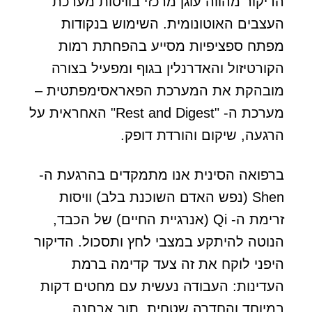
הדיקור מהווה עוגן מרכזי בוויסות מערכת
העצבים האוטונומית. השימוש בנקודות
מפתח ספציפיות מסייע בהפחתת רמות
הקורטיזול והאדרנלין בגוף ומפעיל בצורה
מובהקת את המערכת הפאראסימפתטית –
מערכת ה- "Rest and Digest" האחראית על
הרגעה, שיקום והורדת דופק.
ברפואה הסינית אנו מתמקדים בהרגעת ה-
Shen (נפש האדם השוכנת בלב) וויסות
זרימת ה- Qi (אנרגיית החיים) של הכבד,
הנוטה להיתקע במצבי לחץ ותסכול. הדיקור
היפני לוקח את זה צעד קדימה ברמת
העדינות: העבודה נעשית עם מחטים דקות
במיוחד והחדרה שטחית, תוך אבחנה