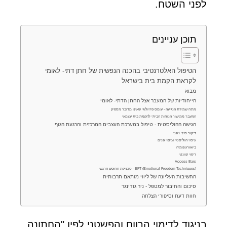
לפני השטח.
תוכן עניינים
הטיפול האלטרנטיבי בהכנה הנפשית של חתן דתי- לאומי
לקראת הקמת בית בישראל
מבוא
הייחודיות של המעבר אצל החתן הדתי- לאומי
מתח שמירת הנגיעה - עומס פיזיולוגי שאינו מדובר מספיק
המעבר ממישור הנוחות הביתי להקמת בית עצמאי
הגישה ההוליסטית - טיפול במערכת העצבים המרכזית והרגעת הגוף
דיקור סיני ויפני
עיסוי הוליסטי ועיסוי פנים
ביואורגונומיה
ריפוי קוונטי
Access Bars
EFT (Emotional Freedom Techniques) - טכניקת החופש הרגשי
החשיבות העליונה של ליווי מותאם תרבותית
סיכום והחיבור למטפל - ניר גודינגר
חוות דעת וסיפורי הצלחה
בניגוד לדימוי הרווח והפשטני לפיו "החתונה