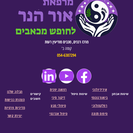
מרכז רננים, מכבים מודיעין רעות
קומה ב'
054-6387294
אירידיולוגי
רפואה יפנית
הבלוג שלנו
שיטות אבחון
שיטות טיפול
קישורים
ביואורגונומי
דיקור
סיני
חשובים
הצהרת נגישות
רפלקסולוגי
טיפולי מגע
מדיניות פרטיות
טיפוס תזונה
טיפול אנרגטי
יצירת קשר