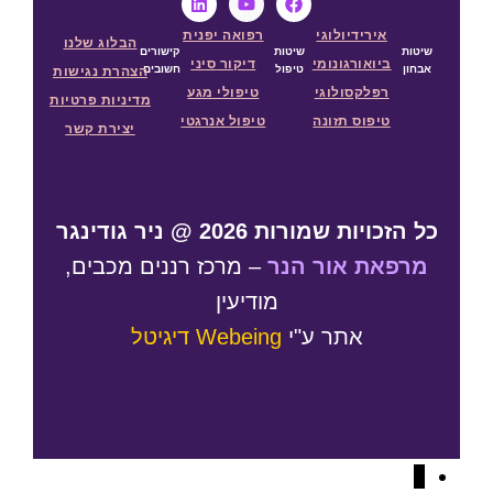
אירידיולוגי
רפואה יפנית
הבלוג שלנו
שיטות
שיטות
קישורים
ביואורגונומי
דיקור
סיני
אבחון
טיפול
חשובים
הצהרת נגישות
רפלקסולוגי
טיפולי מגע
מדיניות פרטיות
טיפוס תזונה
טיפול אנרגטי
יצירת קשר
כל הזכויות שמורות 2026 @ ניר גודינגר
מרפאת אור הנר
– מרכז רננים מכבים,
מודיעין
אתר ע"י
Webeing דיגיטל
↓