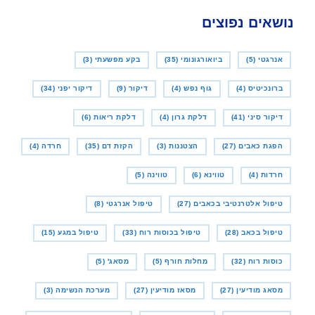
נושאים נפוצים
אנרגטי
(5)
ביואורגונומי
(35)
בקע מפשעתי
(3)
ברונכיטיס
(4)
גוף נפש
(4)
דיקור
(9)
דיקור יפני
(34)
דיקור סיני
(41)
דלקת גרון
(4)
דלקת ריאות
(6)
הפגת כאבים
(27)
הצטננות
(3)
הקזת דם
(35)
חרדה
(4)
חרדות
(4)
טווינא
(6)
טווינה
(5)
טיפול אלטרנטיבי בכאבים
(27)
טיפול אנרגטי
(8)
טיפול בכאב
(28)
טיפול בכוסות רוח
(33)
טיפול במגע
(15)
כוסות רוח
(32)
מחלות חורף
(5)
מסאג'
(5)
מסאג מודיעין
(27)
מסאז מודיעין
(27)
מערכת הנשימה
(3)